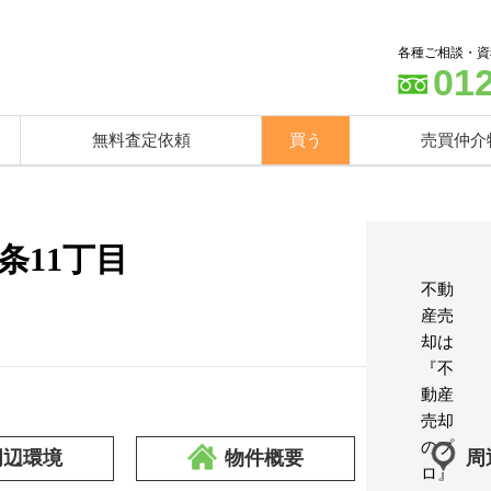
各種ご相談・資
01
無料査定依頼
買う
売買仲介
条11丁目
不動
産売
却は
『不
動産
売却
のプ
周辺環境
物件概要
周
ロ』