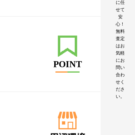
に任
せて
安
心！
無料
査定
はお
気軽
にお
POINT
問い
合わ
せく
ださ
い。