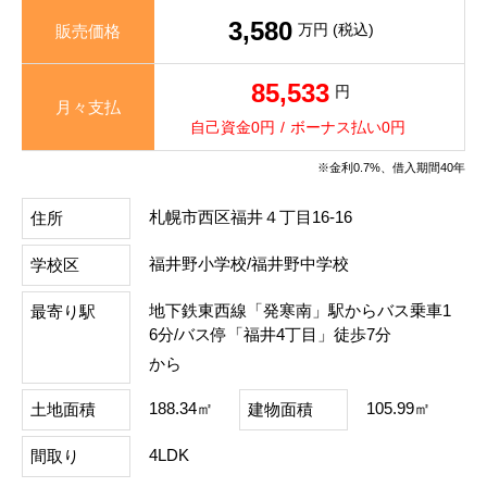
3,580
万円 (税込)
販売価格
85,533
円
月々支払
自己資金0円
/
ボーナス払い0円
※金利0.7%、借入期間40年
札幌市西区福井４丁目16-16
住所
福井野小学校/福井野中学校
学校区
地下鉄東西線「発寒南」駅からバス乗車1
最寄り駅
6分/バス停「福井4丁目」徒歩7分
から
188.34㎡
105.99㎡
土地面積
建物面積
4LDK
間取り