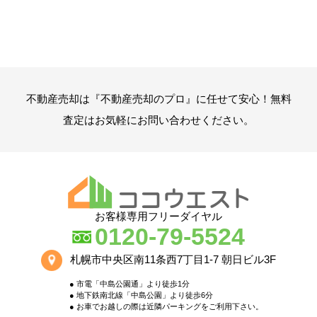
4.お客様にとって有用と思われる当社提携先の商品・
サービス等の紹介
5.1、3、4の商品・情報・サービス提供のための郵便
物、電話、電子メールなどによる営業活動及びマー
ケティング（アンケートのお願い、キャンペーン
等）活動。
不動産売却は『不動産売却のプロ』に任せて安心！無料
２．収集する情報の種類
査定はお気軽にお問い合わせください。
収集される情報は主に以下の個人情報になります。
■氏名・性別・生年月日（年齢）・ご自宅住所・ご自宅
電話番号、 ファックス番号・メールアドレス
■不動産に関する物件情報（物件種目、所在地、価格、
交通、構造、規模、面積、間取り、付帯設備など）
■その他申込書、契約書、アンケート等で、お尋ねした
お客様専用フリーダイヤル
情報（お客様の職業、キャンペーンの応募及び景品
0120-79-5524
の発送のための氏名・住所、アンケート回答、ご意
見、お問合せ時に必要な情報）
札幌市中央区南11条西7丁目1-7 朝日ビル3F
これらの情報は、上記個人情報の収集の目的のために利
用されます
● 市電「中島公園通」より徒歩1分
● 地下鉄南北線「中島公園」より徒歩6分
● お車でお越しの際は近隣パーキングをご利用下さい。
３．情報の管理方法