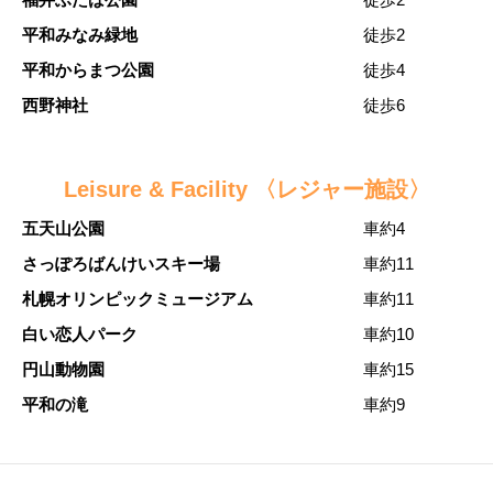
平和みなみ緑地
徒歩2
平和からまつ公園
徒歩4
西野神社
徒歩6
Leisure & Facility 〈レジャー施設〉
五天山公園
車約4
さっぽろばんけいスキー場
車約11
札幌オリンピックミュージアム
車約11
白い恋人パーク
車約10
円山動物園
車約15
平和の滝
車約9